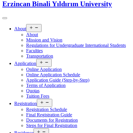
Erzincan Binali Yıldırım University
Open
About
menu
About
Mission and Vision
Regulations for Undergraduate International Students
Faculties
Transportation
Open
Application
menu
Online Application
Online Application Schedule
Application Guide (Step-by-Step)
Terms of Application
Quotas
Tuition Fees
Open
Registration
menu
Registration Schedule
Final Registration Guide
Documents for Registration
Steps for Final Registration
Open
Residence